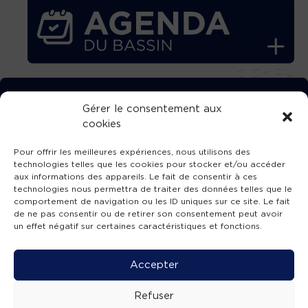
TÉLÉCHARGEZ GRATUITEMENT
Gérer le consentement aux
cookies
L’APPLICATION TVBA !
Pour offrir les meilleures expériences, nous utilisons des
technologies telles que les cookies pour stocker et/ou accéder
aux informations des appareils. Le fait de consentir à ces
technologies nous permettra de traiter des données telles que le
comportement de navigation ou les ID uniques sur ce site. Le fait
SUIVEZ-NOUS !
de ne pas consentir ou de retirer son consentement peut avoir
un effet négatif sur certaines caractéristiques et fonctions.
Charte de publication
-
Mentions légales
-
Accessibilité
-
Politique de confidentialité
-
Plan
Accepter
de site
-
SIBA
© 2026 création
Compos'it.
Refuser