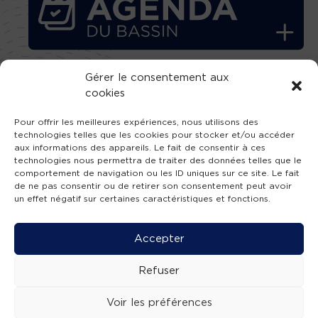
Gérer le consentement aux
cookies
TÉLÉCHARGEZ GRATUITEMENT
L’APPLICATION TVBA !
Pour offrir les meilleures expériences, nous utilisons des
technologies telles que les cookies pour stocker et/ou accéder
aux informations des appareils. Le fait de consentir à ces
technologies nous permettra de traiter des données telles que le
comportement de navigation ou les ID uniques sur ce site. Le fait
de ne pas consentir ou de retirer son consentement peut avoir
SUIVEZ-NOUS !
un effet négatif sur certaines caractéristiques et fonctions.
Accepter
Charte de publication
-
Mentions légales
-
Accessibilité
-
Politique de confidentialité
-
Plan
de site
-
SIBA
Refuser
© 2026 création
Compos'it.
Voir les préférences