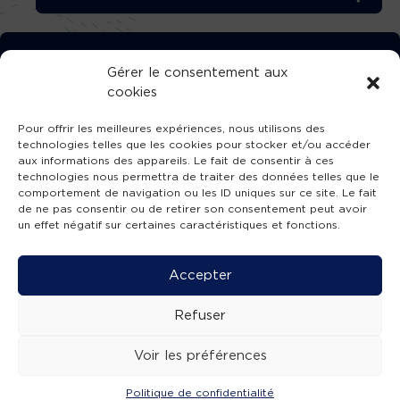
TÉLÉCHARGEZ GRATUITEMENT
Gérer le consentement aux
cookies
L’APPLICATION TVBA !
Pour offrir les meilleures expériences, nous utilisons des
technologies telles que les cookies pour stocker et/ou accéder
aux informations des appareils. Le fait de consentir à ces
technologies nous permettra de traiter des données telles que le
comportement de navigation ou les ID uniques sur ce site. Le fait
SUIVEZ-NOUS !
de ne pas consentir ou de retirer son consentement peut avoir
un effet négatif sur certaines caractéristiques et fonctions.
Charte de publication
-
Mentions légales
-
Accessibilité
-
Politique de confidentialité
-
Plan
Accepter
de site
-
SIBA
© 2026 création
Compos'it.
Refuser
Voir les préférences
Politique de confidentialité
ACTUS
ÉMISSIONS
AGENDA
WEBCAMS