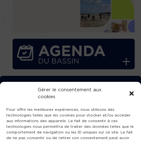
TÉLÉCHARGEZ GRATUITEMENT
Gérer le consentement aux
cookies
L’APPLICATION TVBA !
Pour offrir les meilleures expériences, nous utilisons des
technologies telles que les cookies pour stocker et/ou accéder
aux informations des appareils. Le fait de consentir à ces
technologies nous permettra de traiter des données telles que le
comportement de navigation ou les ID uniques sur ce site. Le fait
SUIVEZ-NOUS !
de ne pas consentir ou de retirer son consentement peut avoir