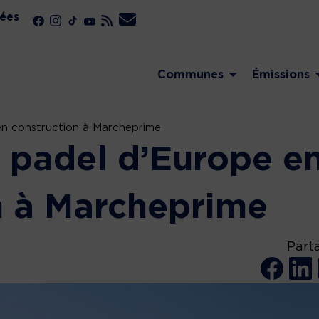
ées
Communes
Émissions
en construction à Marcheprime
g padel d’Europe e
n à Marcheprime
Part
y