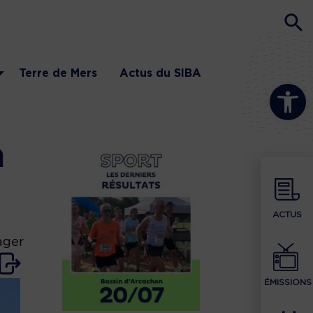
Terre de Mers
Actus du SIBA
Ouvrir la b
n
ACTUS
ager
ÉMISSIONS