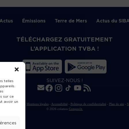
Actus
Émissions
Terre de Mers
Actus du SIB
TÉLÉCHARGEZ GRATUITEMENT
L’APPLICATION TVBA !
SUIVEZ-NOUS !
s telles
ppareils.
es
s sur ce
ut avoir un
rte de publication
-
Mentions légales
-
Accessibilité
-
Politique de confidentialité
-
Plan de site
-
S
© 2026 création
Compos'it.
férences