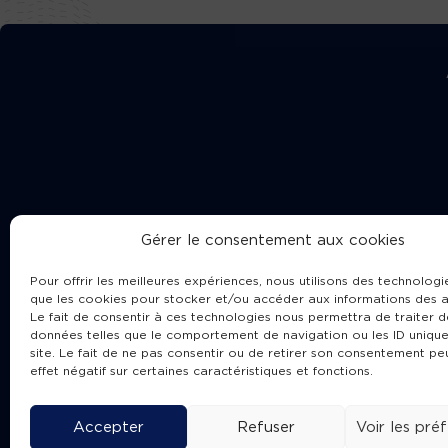
Gérer le consentement aux cookies
Pour offrir les meilleures expériences, nous utilisons des technologie
que les cookies pour stocker et/ou accéder aux informations des a
Le fait de consentir à ces technologies nous permettra de traiter d
données telles que le comportement de navigation ou les ID unique
site. Le fait de ne pas consentir ou de retirer son consentement pe
Cha
effet négatif sur certaines caractéristiques et fonctions.
Accepter
Refuser
Voir les pré