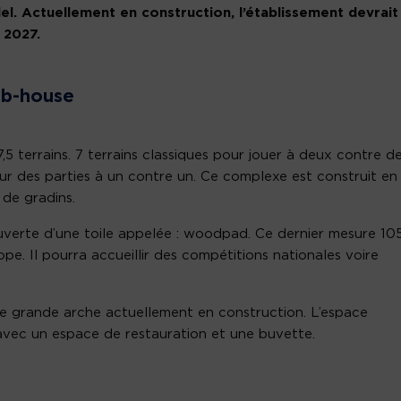
del. Actuellement en construction, l’établissement devrait
 2027.
lub-house
 terrains. 7 terrains classiques pour jouer à deux contre d
ur des parties à un contre un. Ce complexe est construit en
 de gradins.
uverte d’une toile appelée : woodpad. Ce dernier mesure 105
ope. Il pourra accueillir des compétitions nationales voire
une grande arche actuellement en construction. L’espace
ec un espace de restauration et une buvette.