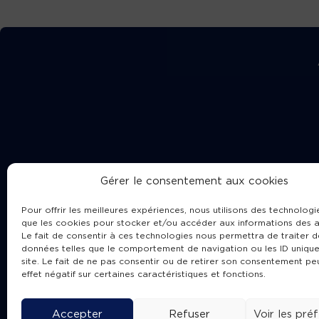
Gérer le consentement aux cookies
Pour offrir les meilleures expériences, nous utilisons des technologie
que les cookies pour stocker et/ou accéder aux informations des a
Le fait de consentir à ces technologies nous permettra de traiter d
données telles que le comportement de navigation ou les ID unique
site. Le fait de ne pas consentir ou de retirer son consentement pe
Cha
effet négatif sur certaines caractéristiques et fonctions.
Accepter
Refuser
Voir les pré