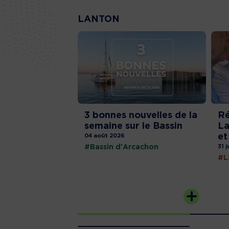
LANTON
3 bonnes nouvelles de la
Ré
semaine sur le Bassin
La
et
04 août 2026
#Bassin d'Arcachon
31 j
#L