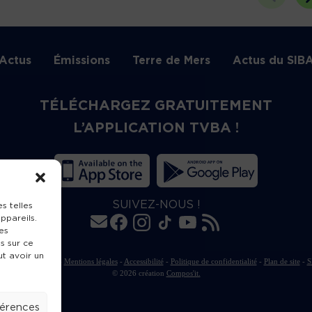
Actus
Émissions
Terre de Mers
Actus du SIB
TÉLÉCHARGEZ GRATUITEMENT
L’APPLICATION TVBA !
SUIVEZ-NOUS !
s telles
ppareils.
es
s sur ce
ut avoir un
rte de publication
-
Mentions légales
-
Accessibilité
-
Politique de confidentialité
-
Plan de site
-
S
© 2026 création
Compos'it.
férences