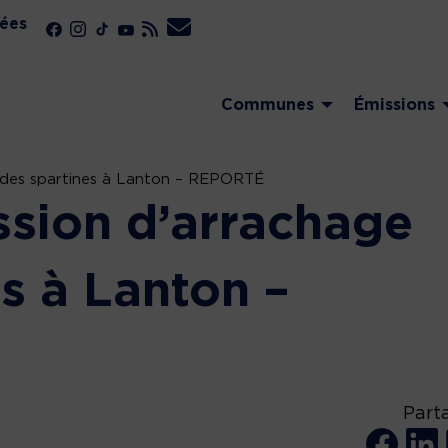
ées
Communes
Émissions
e des spartines à Lanton – REPORTÉ
ssion d’arrachage
s à Lanton –
Part
y