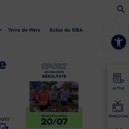
Terre de Mers
Actus du SIBA
Ouvrir la b
e
ACTUS
ÉMISSIONS
ager