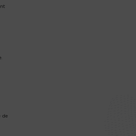
int
e.
,
e de