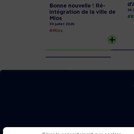
d’
Bonne nouvelle ! Ré-
26 
intégration de la ville de
#B
Mios
30 juillet 2026
#Mios