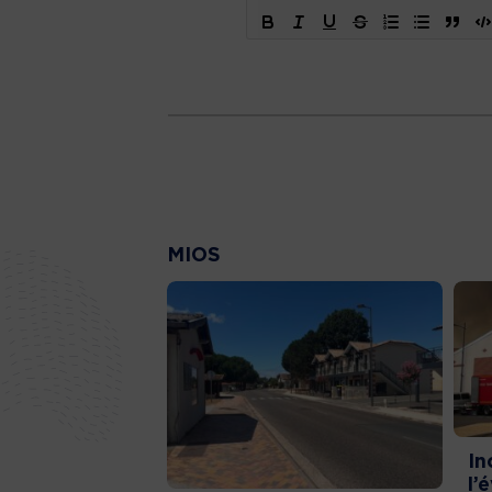
MIOS
In
l’