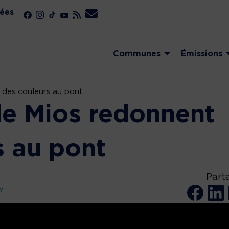
ées
Communes
Émissions
 des couleurs au pont
de Mios redonnent
s au pont
Part
y