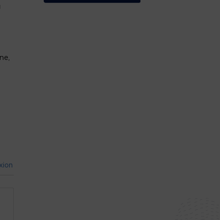
u
ne,
xion