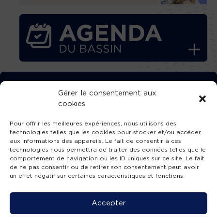
TÉLÉCHARGEZ GRATUITEMENT
Gérer le consentement aux
cookies
L’APPLICATION TVBA !
Pour offrir les meilleures expériences, nous utilisons des
technologies telles que les cookies pour stocker et/ou accéder
aux informations des appareils. Le fait de consentir à ces
technologies nous permettra de traiter des données telles que le
comportement de navigation ou les ID uniques sur ce site. Le fait
SUIVEZ-NOUS !
de ne pas consentir ou de retirer son consentement peut avoir
un effet négatif sur certaines caractéristiques et fonctions.
Charte de publication
-
Mentions légales
-
Accessibilité
-
Politique de confidentialité
-
Plan
Accepter
de site
-
SIBA