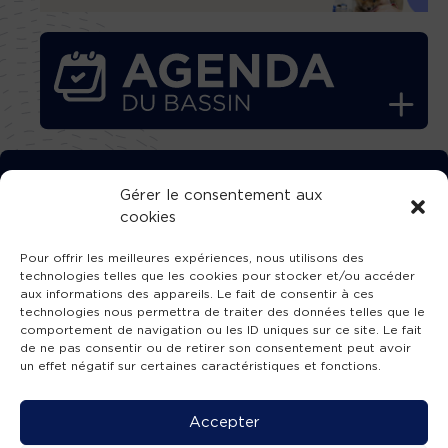
TÉLÉCHARGEZ GRATUITEMENT
Gérer le consentement aux
cookies
L’APPLICATION TVBA !
Pour offrir les meilleures expériences, nous utilisons des
technologies telles que les cookies pour stocker et/ou accéder
aux informations des appareils. Le fait de consentir à ces
technologies nous permettra de traiter des données telles que le
comportement de navigation ou les ID uniques sur ce site. Le fait
SUIVEZ-NOUS !
de ne pas consentir ou de retirer son consentement peut avoir
un effet négatif sur certaines caractéristiques et fonctions.
Charte de publication
-
Mentions légales
-
Accessibilité
-
Politique de confidentialité
-
Plan
Accepter
de site
-
SIBA