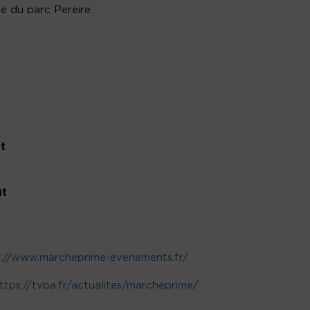
ne du parc Pereire.
t
ût
s://www.marcheprime-evenements.fr/
ttps://tvba.fr/actualites/marcheprime/