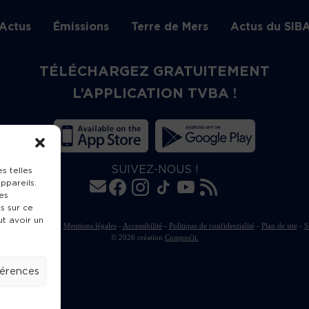
Actus
Émissions
Terre de Mers
Actus du SIB
TÉLÉCHARGEZ GRATUITEMENT
L’APPLICATION TVBA !
SUIVEZ-NOUS !
s telles
ppareils.
es
s sur ce
ut avoir un
rte de publication
-
Mentions légales
-
Accessibilité
-
Politique de confidentialité
-
Plan de site
-
S
© 2026 création
Compos'it.
férences