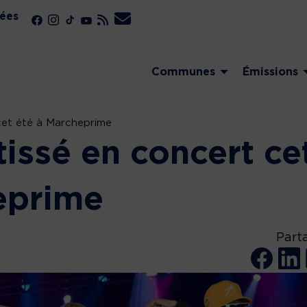
ées
Communes
Émissions
 cet été à Marcheprime
tissé en concert ce
eprime
Part