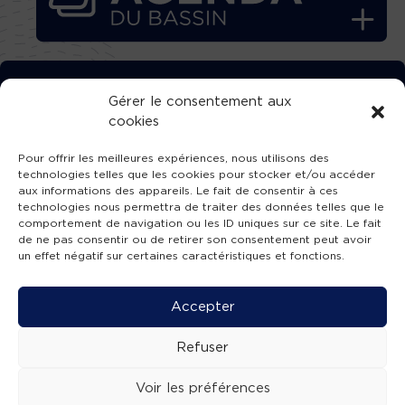
TÉLÉCHARGEZ GRATUITEMENT
Gérer le consentement aux
cookies
L’APPLICATION TVBA !
Pour offrir les meilleures expériences, nous utilisons des
technologies telles que les cookies pour stocker et/ou accéder
aux informations des appareils. Le fait de consentir à ces
technologies nous permettra de traiter des données telles que le
comportement de navigation ou les ID uniques sur ce site. Le fait
SUIVEZ-NOUS !
de ne pas consentir ou de retirer son consentement peut avoir
un effet négatif sur certaines caractéristiques et fonctions.
Charte de publication
-
Mentions légales
-
Accessibilité
-
Politique de confidentialité
-
Plan
Accepter
de site
-
SIBA
© 2026 création
Compos'it.
Refuser
Voir les préférences