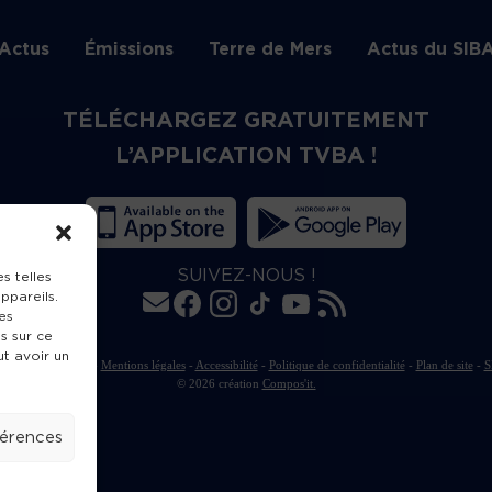
Actus
Émissions
Terre de Mers
Actus du SIB
TÉLÉCHARGEZ GRATUITEMENT
L’APPLICATION TVBA !
SUIVEZ-NOUS !
s telles
ppareils.
es
s sur ce
ut avoir un
rte de publication
-
Mentions légales
-
Accessibilité
-
Politique de confidentialité
-
Plan de site
-
S
© 2026 création
Compos'it.
férences