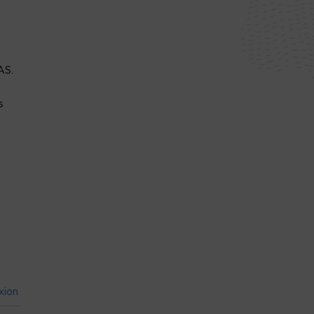
AS.
s
xion