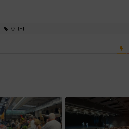
{}
[+]