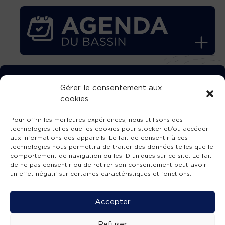
TÉLÉCHARGEZ GRATUITEMENT
Gérer le consentement aux
cookies
L’APPLICATION TVBA !
Pour offrir les meilleures expériences, nous utilisons des
technologies telles que les cookies pour stocker et/ou accéder
aux informations des appareils. Le fait de consentir à ces
technologies nous permettra de traiter des données telles que le
comportement de navigation ou les ID uniques sur ce site. Le fait
SUIVEZ-NOUS !
de ne pas consentir ou de retirer son consentement peut avoir
un effet négatif sur certaines caractéristiques et fonctions.
Charte de publication
-
Mentions légales
-
Accessibilité
-
Politique de confidentialité
-
Plan
Accepter
de site
-
SIBA
© 2026 création
Compos'it.
Refuser