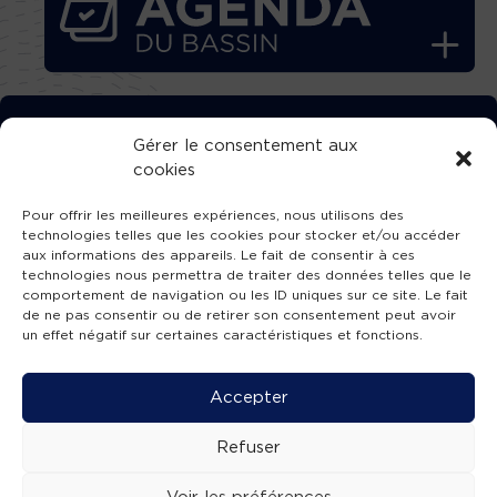
TÉLÉCHARGEZ GRATUITEMENT
Gérer le consentement aux
cookies
L’APPLICATION TVBA !
Pour offrir les meilleures expériences, nous utilisons des
technologies telles que les cookies pour stocker et/ou accéder
aux informations des appareils. Le fait de consentir à ces
technologies nous permettra de traiter des données telles que le
comportement de navigation ou les ID uniques sur ce site. Le fait
SUIVEZ-NOUS !
de ne pas consentir ou de retirer son consentement peut avoir
un effet négatif sur certaines caractéristiques et fonctions.
Charte de publication
-
Mentions légales
-
Accessibilité
-
Politique de confidentialité
-
Plan
Accepter
de site
-
SIBA
© 2026 création
Compos'it.
Refuser