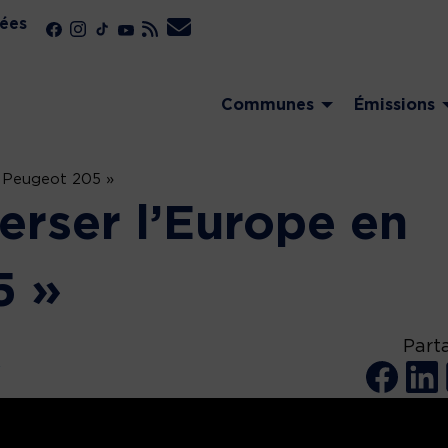
ées
Communes
Émissions
n Peugeot 205 »
erser l’Europe en
5 »
Part
y