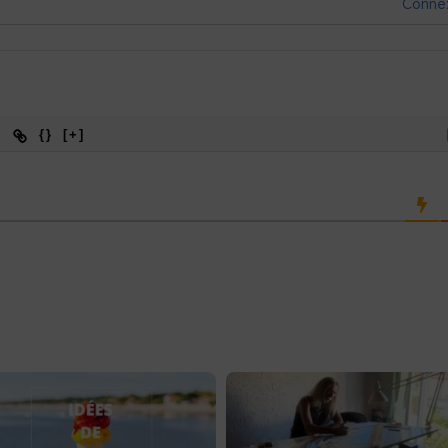
Conne
{}
[+]