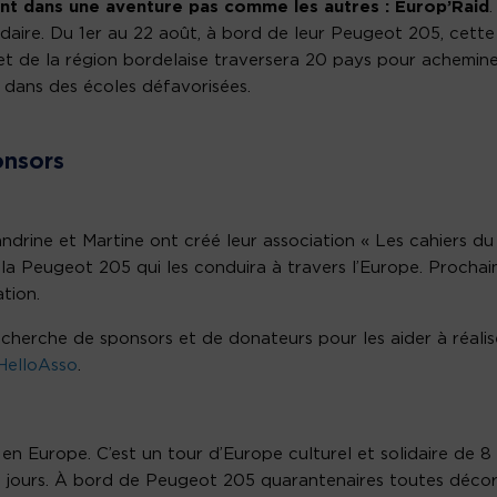
cent dans une aventure pas comme les autres : Europ’Raid
.
lidaire. Du 1er au 22 août, à bord de leur Peugeot 205, cette
 et de la région bordelaise traversera 20 pays pour achemin
e dans des écoles défavorisées.
onsors
ndrine et Martine ont créé leur association « Les cahiers du
 la Peugeot 205 qui les conduira à travers l’Europe. Prochai
tion.
 recherche de sponsors et de donateurs pour les aider à réalis
HelloAsso
.
en Europe. C’est un tour d’Europe culturel et solidaire de 8
2 jours. À bord de Peugeot 205 quarantenaires toutes déco