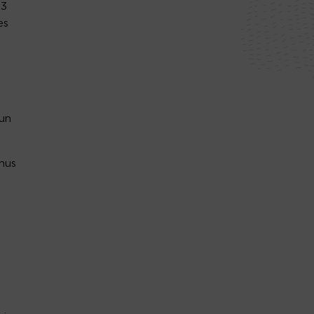
23
es
 un
nus