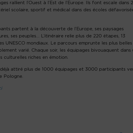
es rallient l’Ouest à l’Est de l’Europe. Ils font escale dans 
ériel scolaire, sportif et médical dans des écoles défavorisé
ipants partent à la découverte de l’Europe, ses paysages
ures, ses peuples… L’itinéraire relie plus de 220 étapes, 13
ines UNESCO mondiaux. Le parcours emprunte les plus belles
lement varié. Chaque soir, les équipages bivouaquent dans
s culturelles riches en émotion.
déjà attiré plus de 1000 équipages et 3000 participants ve
de Pologne.
ci