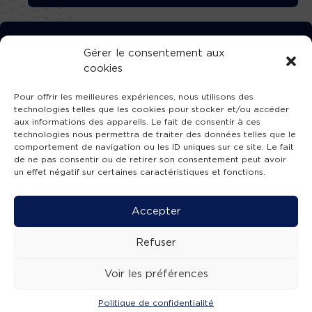
TÉLÉCHARGEZ GRATUITEMENT
Gérer le consentement aux
cookies
L’APPLICATION TVBA !
Pour offrir les meilleures expériences, nous utilisons des
technologies telles que les cookies pour stocker et/ou accéder
aux informations des appareils. Le fait de consentir à ces
technologies nous permettra de traiter des données telles que le
comportement de navigation ou les ID uniques sur ce site. Le fait
SUIVEZ-NOUS !
de ne pas consentir ou de retirer son consentement peut avoir
un effet négatif sur certaines caractéristiques et fonctions.
Charte de publication
-
Mentions légales
-
Accessibilité
-
Politique de confidentialité
-
Plan
Accepter
de site
-
SIBA
© 2026 création
Compos'it.
Refuser
Voir les préférences
Politique de confidentialité
ACTUS
ÉMISSIONS
AGENDA
WEBCAMS