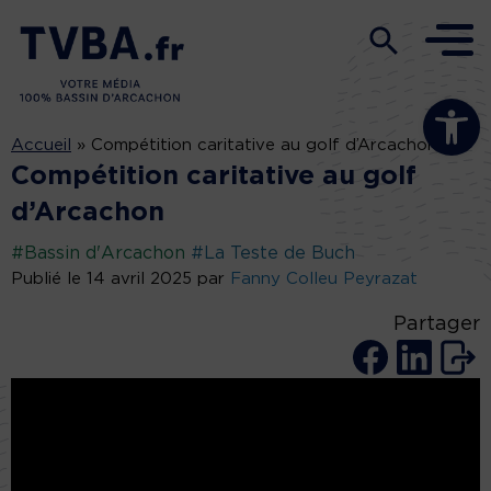
Ouvrir la b
Accueil
»
Compétition caritative au golf d’Arcachon
Compétition caritative au golf
d’Arcachon
#Bassin d'Arcachon
#La Teste de Buch
Publié le 14 avril 2025 par
Fanny Colleu Peyrazat
Partager