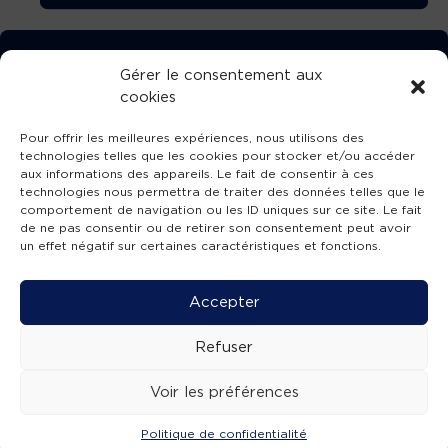
TÉLÉCHARGEZ GRATUITEMENT
Gérer le consentement aux
cookies
L’APPLICATION TVBA !
Pour offrir les meilleures expériences, nous utilisons des
technologies telles que les cookies pour stocker et/ou accéder
aux informations des appareils. Le fait de consentir à ces
technologies nous permettra de traiter des données telles que le
comportement de navigation ou les ID uniques sur ce site. Le fait
SUIVEZ-NOUS !
de ne pas consentir ou de retirer son consentement peut avoir
un effet négatif sur certaines caractéristiques et fonctions.
Charte de publication
-
Mentions légales
-
Accessibilité
-
Politique de confidentialité
-
Plan
Accepter
de site
-
SIBA
© 2026 création
Compos'it.
Refuser
Voir les préférences
Politique de confidentialité
ACTUS
ÉMISSIONS
AGENDA
WEBCAMS