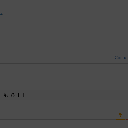
ci
.
Conne
{}
[+]