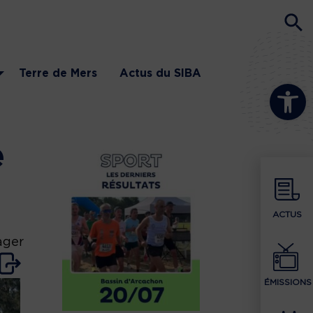
Terre de Mers
Actus du SIBA
Ouvrir la b
e
ACTUS
ager
ÉMISSIONS