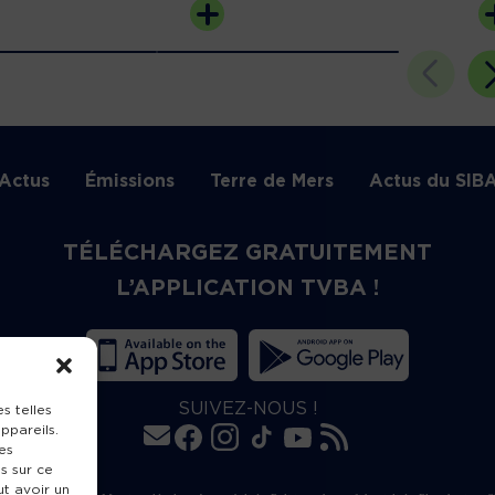
Actus
Émissions
Terre de Mers
Actus du SIB
TÉLÉCHARGEZ GRATUITEMENT
L’APPLICATION TVBA !
SUIVEZ-NOUS !
s telles
ppareils.
es
s sur ce
ut avoir un