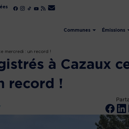
ées
Communes
Émissions
e mercredi : un record !
gistrés à Cazaux c
n record !
Part
y