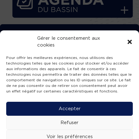
TÉLÉCHARGEZ GRATUITEMENT
Gérer le consentement aux
cookies
L’APPLICATION TVBA !
Pour offrir les meilleures expériences, nous utilisons des
technologies telles que les cookies pour stocker et/ou accéder
aux informations des appareils. Le fait de consentir à ces
technologies nous permettra de traiter des données telles que le
comportement de navigation ou les ID uniques sur ce site. Le fait
SUIVEZ-NOUS !
de ne pas consentir ou de retirer son consentement peut avoir
un effet négatif sur certaines caractéristiques et fonctions.
Charte de publication
-
Mentions légales
-
Accessibilité
-
Politique de confidentialité
-
Plan
Accepter
de site
-
SIBA
© 2026 création
Compos'it.
Refuser
Voir les préférences