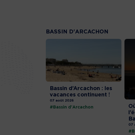
BASSIN D'ARCACHON
Bassin d’Arcachon : les
vacances continuent !
07 août 2026
Où
#Bassin d'Arcachon
l’
Ba
07 
#B