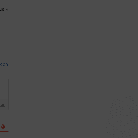
us »
xion