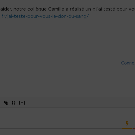
ider, notre collègue Camille a réalisé un « j’ai testé pour vo
a.fr/jai-teste-pour-vous-le-don-du-sang/
Conne
{}
[+]