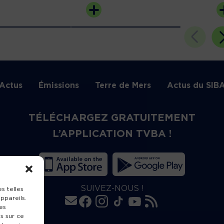
Actus
Émissions
Terre de Mers
Actus du SIB
TÉLÉCHARGEZ GRATUITEMENT
L’APPLICATION TVBA !
SUIVEZ-NOUS !
s telles
ppareils.
es
s sur ce