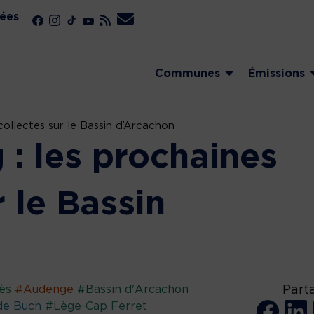
ées
Communes
Émissions
collectes sur le Bassin d’Arcachon
 : les prochaines
r le Bassin
ès
#Audenge
#Bassin d'Arcachon
Part
de Buch
#Lège-Cap Ferret