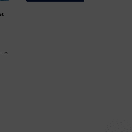
et
ites