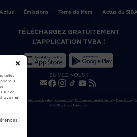
Actus
Émissions
Terre de Mers
Actus du SIB
TÉLÉCHARGEZ GRATUITEMENT
L’APPLICATION TVBA !
SUIVEZ-NOUS !
s telles
ppareils.
es
s sur ce
ut avoir un
rte de publication
-
Mentions légales
-
Accessibilité
-
Politique de confidentialité
-
Plan de site
-
S
© 2026 création
Compos'it.
férences