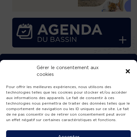
TÉLÉCHARGEZ GRATUITEMENT
Gérer le consentement aux
cookies
L’APPLICATION TVBA !
Pour offrir les meilleures expériences, nous utilisons des
technologies telles que les cookies pour stocker et/ou accéder
aux informations des appareils. Le fait de consentir à ces
technologies nous permettra de traiter des données telles que le
comportement de navigation ou les ID uniques sur ce site. Le fait
SUIVEZ-NOUS !
de ne pas consentir ou de retirer son consentement peut avoir
un effet négatif sur certaines caractéristiques et fonctions.
Charte de publication
-
Mentions légales
-
Accessibilité
-
Politique de confidentialité
-
Plan