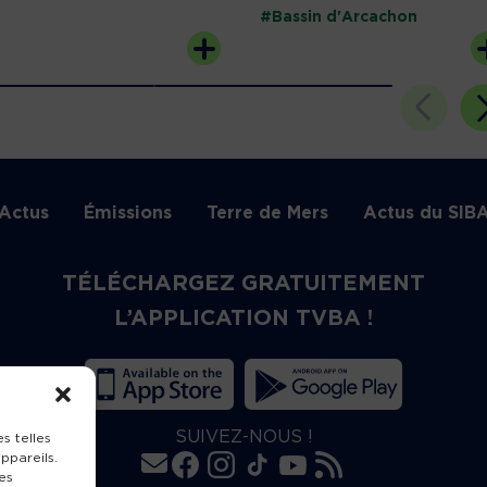
#Bassin d'Arcachon
Actus
Émissions
Terre de Mers
Actus du SIB
TÉLÉCHARGEZ GRATUITEMENT
L’APPLICATION TVBA !
SUIVEZ-NOUS !
s telles
ppareils.
es