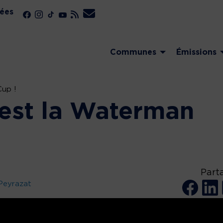
ées
Communes
Émissions
Cup !
c’est la Waterman
Part
Peyrazat