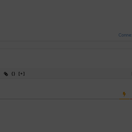
Conne
{}
[+]