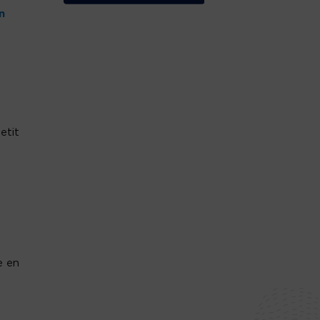
n
etit
e en