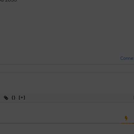
ou 2036.
Conne
{}
[+]