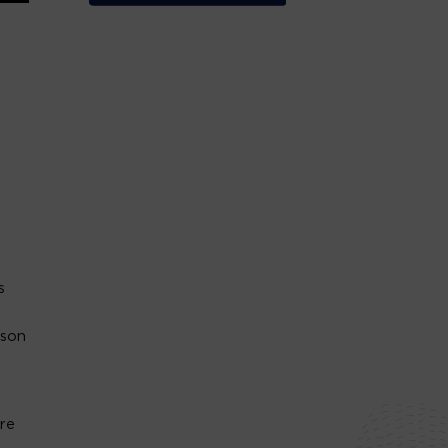
s
 son
re