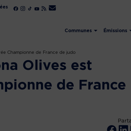
ées
Communes
Émissions
crée Championne de France de judo
na Olives est
mpionne de France
Part