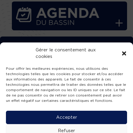
TÉLÉCHARGEZ GRATUITEMENT
Gérer le consentement aux
cookies
L’APPLICATION TVBA !
Pour offrir les meilleures expériences, nous utilisons des
technologies telles que les cookies pour stocker et/ou accéder
aux informations des appareils. Le fait de consentir à ces
technologies nous permettra de traiter des données telles que le
comportement de navigation ou les ID uniques sur ce site. Le fait
SUIVEZ-NOUS !
de ne pas consentir ou de retirer son consentement peut avoir
un effet négatif sur certaines caractéristiques et fonctions.
Charte de publication
-
Mentions légales
-
Accessibilité
-
Politique de confidentialité
-
Plan
Accepter
de site
-
SIBA
© 2026 création
Compos'it.
Refuser