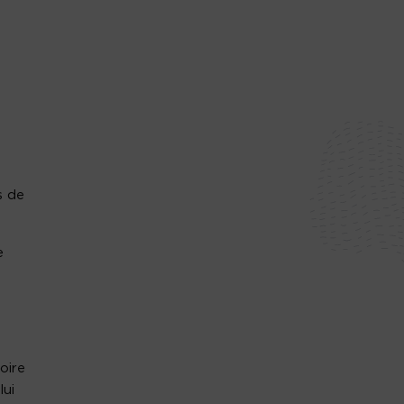
s de
e
oire
lui