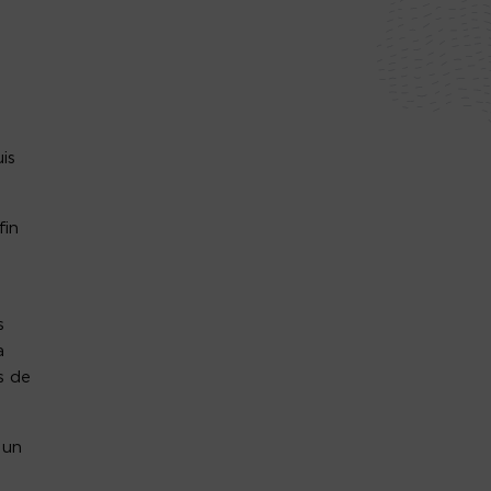
is
fin
s
a
s de
 un