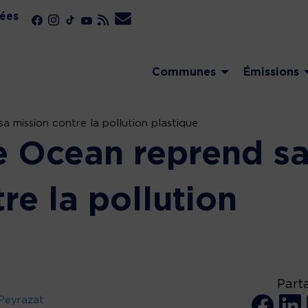
ées
Communes
Émissions
 mission contre la pollution plastique
e Ocean reprend s
re la pollution
Part
Peyrazat