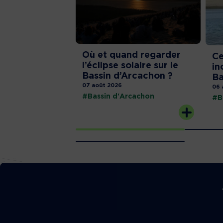
Où et quand regarder
Ce
l’éclipse solaire sur le
in
Bassin d’Arcachon ?
Ba
07 août 2026
06 
#Bassin d'Arcachon
#B