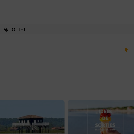
{}
[+]