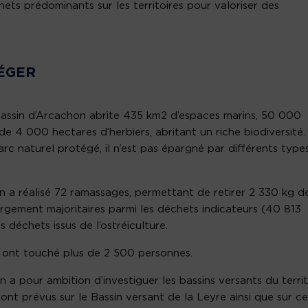
chets prédominants sur les territoires pour valoriser des
TÉGER
Bassin d’Arcachon abrite 435 km2 d’espaces marins, 50 000
e 4 000 hectares d’herbiers, abritant un riche biodiversité.
arc naturel protégé, il n’est pas épargné par différents type
n a réalisé 72 ramassages, permettant de retirer 2 330 kg d
argement majoritaires parmi les déchets indicateurs (40 813
 déchets issus de l’ostréiculture.
ion ont touché plus de 2 500 personnes.
 a pour ambition d’investiguer les bassins versants du territ
ont prévus sur le Bassin versant de la Leyre ainsi que sur ce