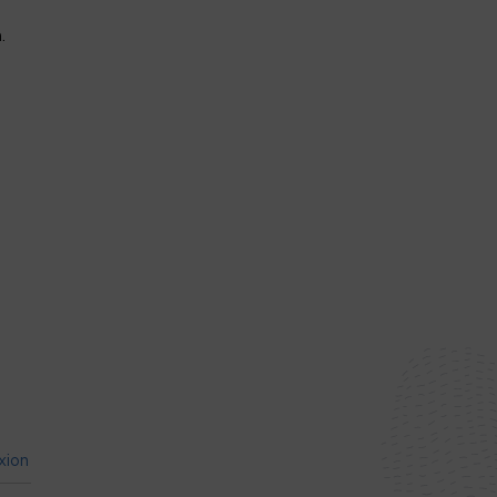
.
xion