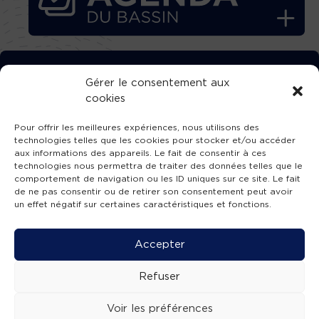
TÉLÉCHARGEZ GRATUITEMENT
Gérer le consentement aux
cookies
L’APPLICATION TVBA !
Pour offrir les meilleures expériences, nous utilisons des
technologies telles que les cookies pour stocker et/ou accéder
aux informations des appareils. Le fait de consentir à ces
technologies nous permettra de traiter des données telles que le
comportement de navigation ou les ID uniques sur ce site. Le fait
SUIVEZ-NOUS !
de ne pas consentir ou de retirer son consentement peut avoir
un effet négatif sur certaines caractéristiques et fonctions.
Charte de publication
-
Mentions légales
-
Accessibilité
-
Politique de confidentialité
-
Plan
Accepter
de site
-
SIBA
© 2026 création
Compos'it.
Refuser
Voir les préférences