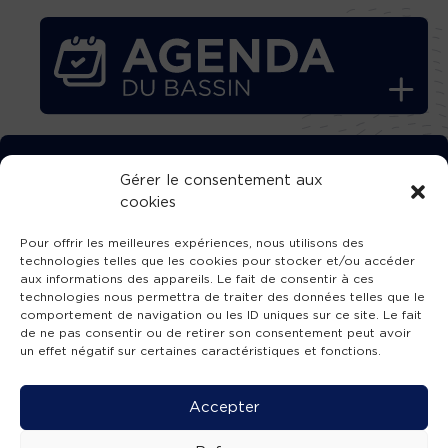
TÉLÉCHARGEZ GRATUITEMENT
Gérer le consentement aux
cookies
L’APPLICATION TVBA !
Pour offrir les meilleures expériences, nous utilisons des
technologies telles que les cookies pour stocker et/ou accéder
aux informations des appareils. Le fait de consentir à ces
technologies nous permettra de traiter des données telles que le
comportement de navigation ou les ID uniques sur ce site. Le fait
SUIVEZ-NOUS !
de ne pas consentir ou de retirer son consentement peut avoir
un effet négatif sur certaines caractéristiques et fonctions.
Charte de publication
-
Mentions légales
-
Accessibilité
-
Politique de confidentialité
-
Plan
Accepter
de site
-
SIBA
© 2026 création
Compos'it.