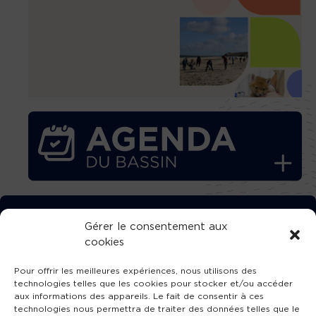
TÉLÉCHARGEZ GRATUITEMENT
Gérer le consentement aux
cookies
L’APPLICATION TVBA !
Pour offrir les meilleures expériences, nous utilisons des
technologies telles que les cookies pour stocker et/ou accéder
aux informations des appareils. Le fait de consentir à ces
technologies nous permettra de traiter des données telles que le