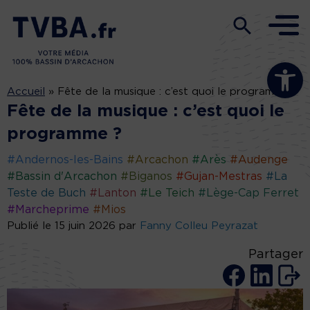
Ouvrir la b
Accueil
»
Fête de la musique : c’est quoi le programme ?
Fête de la musique : c’est quoi le
programme ?
#Andernos-les-Bains
#Arcachon
#Arès
#Audenge
#Bassin d'Arcachon
#Biganos
#Gujan-Mestras
#La
Teste de Buch
#Lanton
#Le Teich
#Lège-Cap Ferret
#Marcheprime
#Mios
Publié le 15 juin 2026 par
Fanny Colleu Peyrazat
Partager