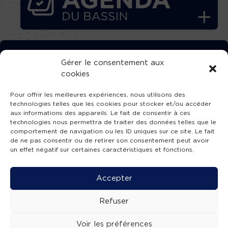
TÉLÉCHARGEZ GRATUITEMENT
Gérer le consentement aux
cookies
L’APPLICATION TVBA !
Pour offrir les meilleures expériences, nous utilisons des
technologies telles que les cookies pour stocker et/ou accéder
aux informations des appareils. Le fait de consentir à ces
technologies nous permettra de traiter des données telles que le
comportement de navigation ou les ID uniques sur ce site. Le fait
SUIVEZ-NOUS !
de ne pas consentir ou de retirer son consentement peut avoir
un effet négatif sur certaines caractéristiques et fonctions.
Charte de publication
-
Mentions légales
-
Accessibilité
-
Politique de confidentialité
-
Plan
Accepter
de site
-
SIBA
© 2026 création
Compos'it.
Refuser
Voir les préférences