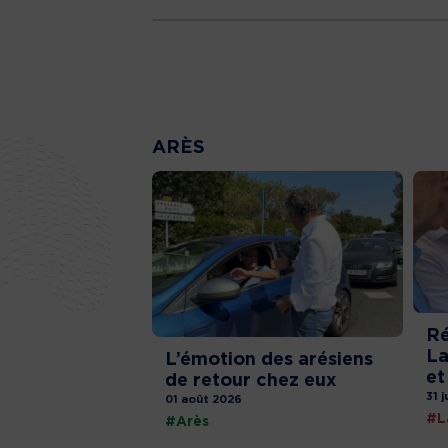
ARÈS
Ré
La
L’émotion des arésiens
et
de retour chez eux
31 j
01 août 2026
#L
#Arès