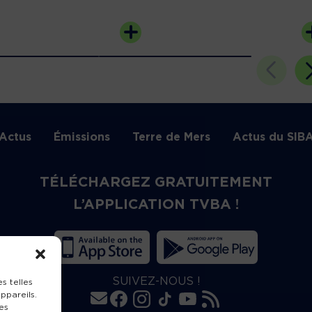
Actus
Émissions
Terre de Mers
Actus du SIB
TÉLÉCHARGEZ GRATUITEMENT
L’APPLICATION TVBA !
SUIVEZ-NOUS !
s telles
ppareils.
es