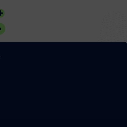
#Bassin d'Arcachon
A