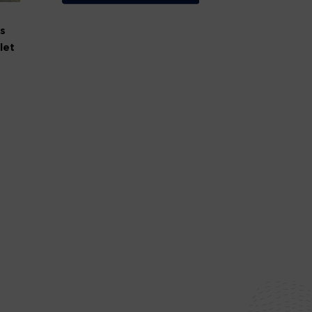
rs
let