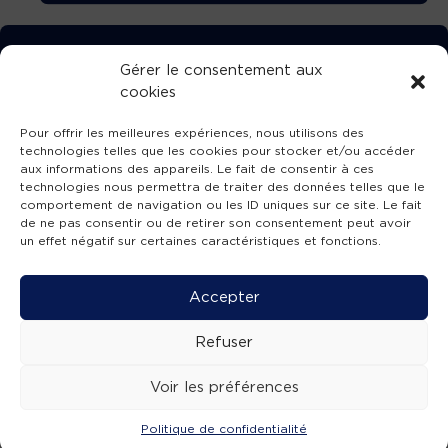
TÉLÉCHARGEZ GRATUITEMENT
Gérer le consentement aux
cookies
L’APPLICATION TVBA !
Pour offrir les meilleures expériences, nous utilisons des
technologies telles que les cookies pour stocker et/ou accéder
aux informations des appareils. Le fait de consentir à ces
technologies nous permettra de traiter des données telles que le
comportement de navigation ou les ID uniques sur ce site. Le fait
SUIVEZ-NOUS !
de ne pas consentir ou de retirer son consentement peut avoir
un effet négatif sur certaines caractéristiques et fonctions.
Charte de publication
-
Mentions légales
-
Accessibilité
-
Politique de confidentialité
-
Plan
Accepter
de site
-
SIBA
© 2026 création
Compos'it.
Refuser
Voir les préférences
Politique de confidentialité
ACTUS
ÉMISSIONS
AGENDA
WEBCAMS