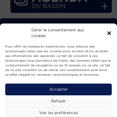
TÉLÉCHARGEZ GRATUITEMENT
Gérer le consentement aux
cookies
L’APPLICATION TVBA !
Pour offrir les meilleures expériences, nous utilisons des
technologies telles que les cookies pour stocker et/ou accéder
aux informations des appareils. Le fait de consentir à ces
technologies nous permettra de traiter des données telles que le
comportement de navigation ou les ID uniques sur ce site. Le fait
SUIVEZ-NOUS !
de ne pas consentir ou de retirer son consentement peut avoir
un effet négatif sur certaines caractéristiques et fonctions.
Charte de publication
-
Mentions légales
-
Accessibilité
-
Politique de confidentialité
-
Plan
Accepter
de site
-
SIBA
© 2026 création
Compos'it.
Refuser
Voir les préférences