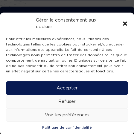
TÉLÉCHARGEZ GRATUITEMENT
Gérer le consentement aux
cookies
L’APPLICATION TVBA !
Pour offrir les meilleures expériences, nous utilisons des
technologies telles que les cookies pour stocker et/ou accéder
aux informations des appareils. Le fait de consentir à ces
technologies nous permettra de traiter des données telles que le
comportement de navigation ou les ID uniques sur ce site. Le fait
SUIVEZ-NOUS !
de ne pas consentir ou de retirer son consentement peut avoir
un effet négatif sur certaines caractéristiques et fonctions.
Charte de publication
-
Mentions légales
-
Accessibilité
-
Politique de confidentialité
-
Plan
Accepter
de site
-
SIBA
© 2026 création
Compos'it.
Refuser
Voir les préférences
Politique de confidentialité
ACTUS
ÉMISSIONS
AGENDA
WEBCAMS