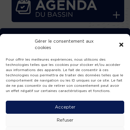
TÉLÉCHARGEZ GRATUITEMENT
Gérer le consentement aux
cookies
L’APPLICATION TVBA !
Pour offrir les meilleures expériences, nous utilisons des
technologies telles que les cookies pour stocker et/ou accéder
aux informations des appareils. Le fait de consentir à ces
technologies nous permettra de traiter des données telles que le
comportement de navigation ou les ID uniques sur ce site. Le fait
SUIVEZ-NOUS !
de ne pas consentir ou de retirer son consentement peut avoir
un effet négatif sur certaines caractéristiques et fonctions.
Charte de publication
-
Mentions légales
-
Accessibilité
-
Politique de confidentialité
-
Plan
Accepter
de site
-
SIBA
© 2026 création
Compos'it.
Refuser