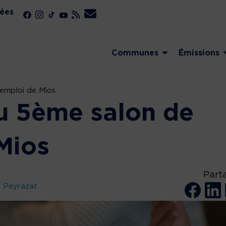
ées
Communes
Émissions
’emploi de Mios
au 5ème salon de
Mios
Part
u Peyrazat