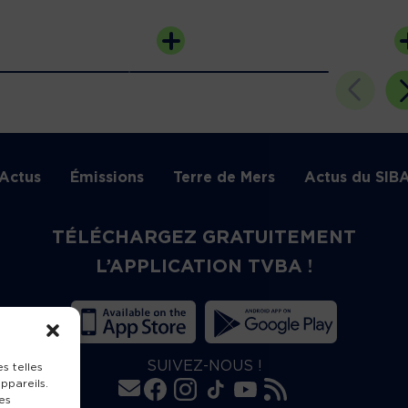
Actus
Émissions
Terre de Mers
Actus du SIB
TÉLÉCHARGEZ GRATUITEMENT
L’APPLICATION TVBA !
SUIVEZ-NOUS !
s telles
ppareils.
es