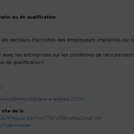
ploi ou de qualification
:
les secteurs d’activités des employeurs implantés sur l
 avec les entreprises sur les conditions de recrutement
 de qualification).
:
www.villemios.fr/place-a-lemploi-2026/
 site de la
s/d/e/1FAIpQLSdv7rmT7EPv358vaHrpZyzgCw9-
?usp=header