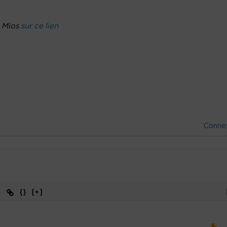
e Mios
sur ce lien
Conne
{}
[+]