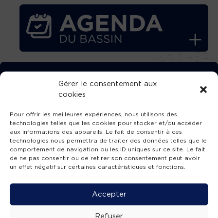
TÉLÉCHARGEZ GRATUITEMENT
Gérer le consentement aux
cookies
L’APPLICATION TVBA !
Pour offrir les meilleures expériences, nous utilisons des
technologies telles que les cookies pour stocker et/ou accéder
aux informations des appareils. Le fait de consentir à ces
technologies nous permettra de traiter des données telles que le
comportement de navigation ou les ID uniques sur ce site. Le fait
SUIVEZ-NOUS !
de ne pas consentir ou de retirer son consentement peut avoir
un effet négatif sur certaines caractéristiques et fonctions.
Charte de publication
-
Mentions légales
-
Accessibilité
-
Politique de confidentialité
-
Plan
Accepter
de site
-
SIBA
© 2026 création
Compos'it.
Refuser