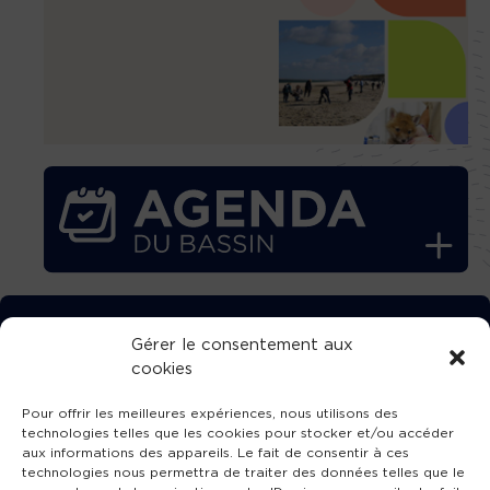
TÉLÉCHARGEZ GRATUITEMENT
Gérer le consentement aux
cookies
L’APPLICATION TVBA !
Pour offrir les meilleures expériences, nous utilisons des
technologies telles que les cookies pour stocker et/ou accéder
aux informations des appareils. Le fait de consentir à ces
technologies nous permettra de traiter des données telles que le