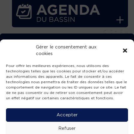
TÉLÉCHARGEZ GRATUITEMENT
Gérer le consentement aux
cookies
L’APPLICATION TVBA !
Pour offrir les meilleures expériences, nous utilisons des
technologies telles que les cookies pour stocker et/ou accéder
aux informations des appareils. Le fait de consentir à ces
technologies nous permettra de traiter des données telles que le
comportement de navigation ou les ID uniques sur ce site. Le fait
SUIVEZ-NOUS !
de ne pas consentir ou de retirer son consentement peut avoir
un effet négatif sur certaines caractéristiques et fonctions.
Charte de publication
-
Mentions légales
-
Accessibilité
-
Politique de confidentialité
-
Plan
Accepter
de site
-
SIBA
© 2026 création
Compos'it.
Refuser