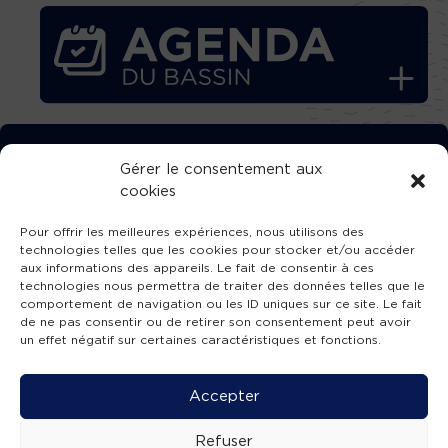
TÉLÉCHARGEZ GRATUITEMENT
Gérer le consentement aux
cookies
L’APPLICATION TVBA !
Pour offrir les meilleures expériences, nous utilisons des
technologies telles que les cookies pour stocker et/ou accéder
aux informations des appareils. Le fait de consentir à ces
technologies nous permettra de traiter des données telles que le
comportement de navigation ou les ID uniques sur ce site. Le fait
SUIVEZ-NOUS !
de ne pas consentir ou de retirer son consentement peut avoir
un effet négatif sur certaines caractéristiques et fonctions.
Charte de publication
-
Mentions légales
-
Accessibilité
-
Politique de confidentialité
-
Plan
Accepter
de site
-
SIBA
© 2026 création
Compos'it.
Refuser