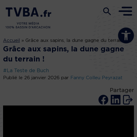
Ouvrir la b
Accueil
»
Grâce aux sapins, la dune gagne du terrain !
Grâce aux sapins, la dune gagne
du terrain !
#La Teste de Buch
Publié le 26 janvier 2026 par
Fanny Colleu Peyrazat
Partager