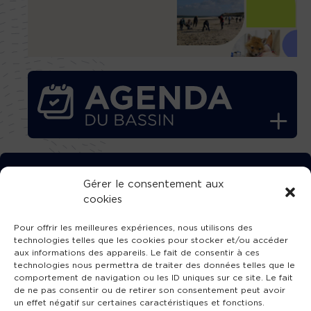
TÉLÉCHARGEZ GRATUITEMENT
Gérer le consentement aux
cookies
L’APPLICATION TVBA !
Pour offrir les meilleures expériences, nous utilisons des
technologies telles que les cookies pour stocker et/ou accéder
aux informations des appareils. Le fait de consentir à ces
technologies nous permettra de traiter des données telles que le
comportement de navigation ou les ID uniques sur ce site. Le fait
SUIVEZ-NOUS !
de ne pas consentir ou de retirer son consentement peut avoir
un effet négatif sur certaines caractéristiques et fonctions.