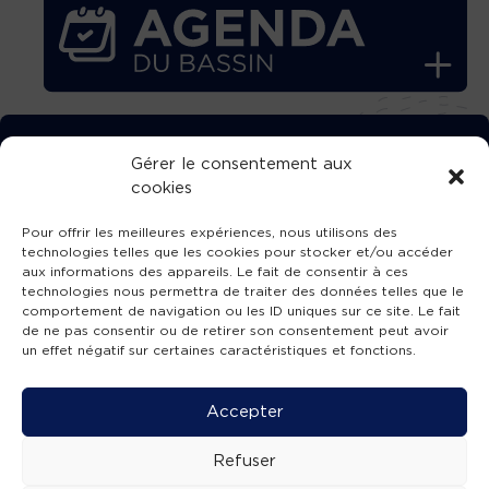
TÉLÉCHARGEZ GRATUITEMENT
Gérer le consentement aux
cookies
L’APPLICATION TVBA !
Pour offrir les meilleures expériences, nous utilisons des
technologies telles que les cookies pour stocker et/ou accéder
aux informations des appareils. Le fait de consentir à ces
technologies nous permettra de traiter des données telles que le
comportement de navigation ou les ID uniques sur ce site. Le fait
SUIVEZ-NOUS !
de ne pas consentir ou de retirer son consentement peut avoir
un effet négatif sur certaines caractéristiques et fonctions.
Charte de publication
-
Mentions légales
-
Accessibilité
-
Politique de confidentialité
-
Plan
Accepter
de site
-
SIBA
© 2026 création
Compos'it.
Refuser