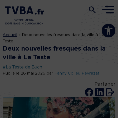
Ouvrir la b
Accueil
»
Deux nouvelles fresques dans la ville à La
Teste
Deux nouvelles fresques dans la
ville à La Teste
#La Teste de Buch
Publié le 26 mai 2026 par
Fanny Colleu Peyrazat
Partager