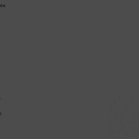
rée
s
n