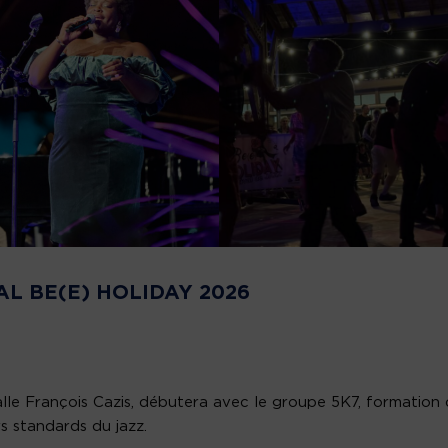
L BE(E) HOLIDAY 2026
alle François Cazis, débutera avec le groupe 5K7, formation
rs standards du jazz.