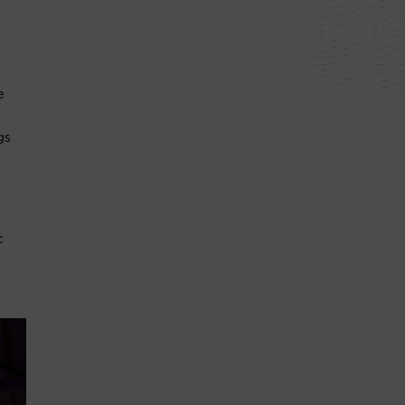
e
gs
c