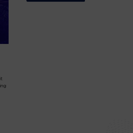
it
ing