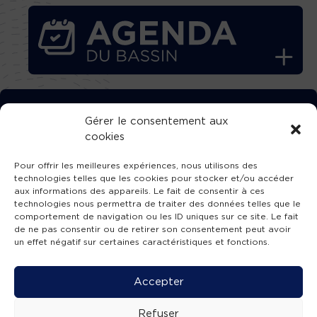
TÉLÉCHARGEZ GRATUITEMENT
Gérer le consentement aux
cookies
L’APPLICATION TVBA !
Pour offrir les meilleures expériences, nous utilisons des
technologies telles que les cookies pour stocker et/ou accéder
aux informations des appareils. Le fait de consentir à ces
technologies nous permettra de traiter des données telles que le
comportement de navigation ou les ID uniques sur ce site. Le fait
SUIVEZ-NOUS !
de ne pas consentir ou de retirer son consentement peut avoir
un effet négatif sur certaines caractéristiques et fonctions.
Charte de publication
-
Mentions légales
-
Accessibilité
-
Politique de confidentialité
-
Plan
Accepter
de site
-
SIBA
© 2026 création
Compos'it.
Refuser