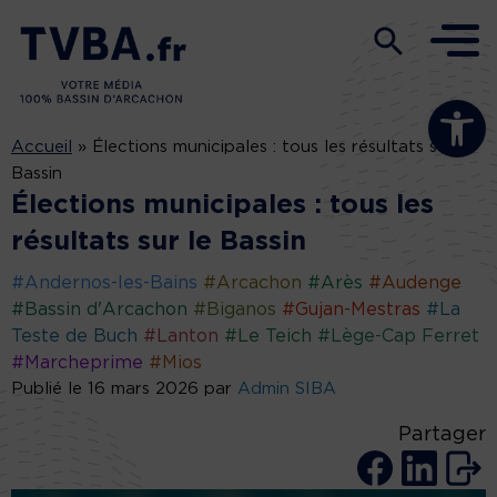
Ouvrir la b
Accueil
»
Élections municipales : tous les résultats sur le
Bassin
Élections municipales : tous les
résultats sur le Bassin
#Andernos-les-Bains
#Arcachon
#Arès
#Audenge
#Bassin d'Arcachon
#Biganos
#Gujan-Mestras
#La
Teste de Buch
#Lanton
#Le Teich
#Lège-Cap Ferret
#Marcheprime
#Mios
Publié le 16 mars 2026 par
Admin SIBA
Partager