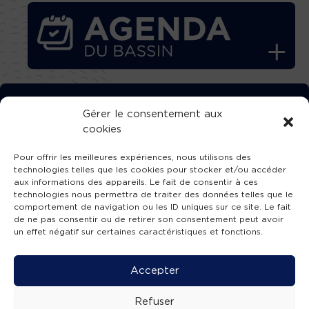
TÉLÉCHARGEZ GRATUITEMENT
Gérer le consentement aux
cookies
L’APPLICATION TVBA !
Pour offrir les meilleures expériences, nous utilisons des
technologies telles que les cookies pour stocker et/ou accéder
aux informations des appareils. Le fait de consentir à ces
technologies nous permettra de traiter des données telles que le
comportement de navigation ou les ID uniques sur ce site. Le fait
SUIVEZ-NOUS !
de ne pas consentir ou de retirer son consentement peut avoir
un effet négatif sur certaines caractéristiques et fonctions.
Charte de publication
-
Mentions légales
-
Accessibilité
-
Politique de confidentialité
-
Plan
Accepter
de site
-
SIBA
© 2026 création
Compos'it.
Refuser