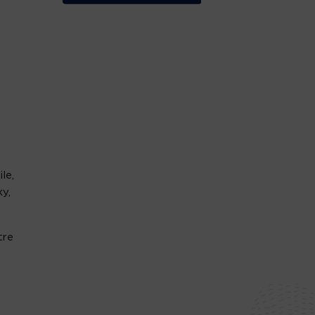
le,
y,
tre